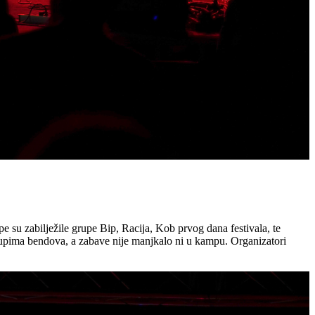
 su zabilježile grupe Bip, Racija, Kob prvog dana festivala, te
astupima bendova, a zabave nije manjkalo ni u kampu. Organizatori