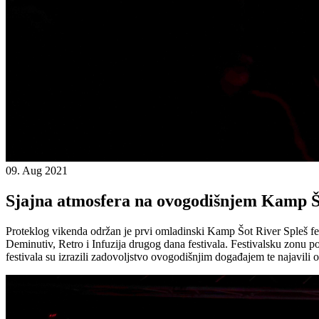
09. Aug 2021
Sjajna atmosfera na ovogodišnjem Kamp Šo
Proteklog vikenda održan je prvi omladinski Kamp Šot River Spleš fes
Deminutiv, Retro i Infuzija drugog dana festivala. Festivalsku zonu p
festivala su izrazili zadovoljstvo ovogodišnjim događajem te najavili o