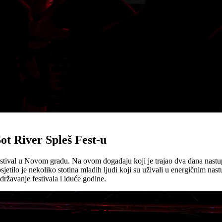
t River Spleš Fest-u
tival u Novom gradu. Na ovom događaju koji je trajao dva dana nastupe
osjetilo je nekoliko stotina mladih ljudi koji su uživali u energičnim n
državanje festivala i iduće godine.