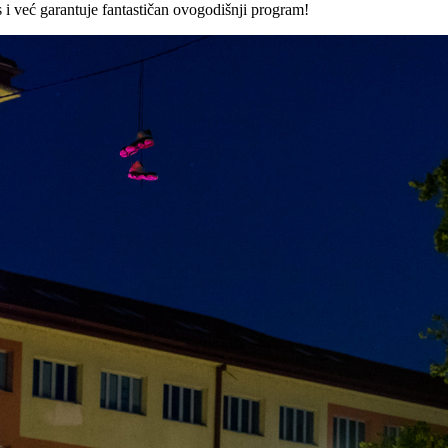
 nas i već garantuje fantastičan ovogodišnji program!