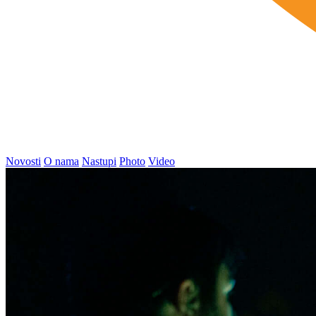
Novosti
O nama
Nastupi
Photo
Video