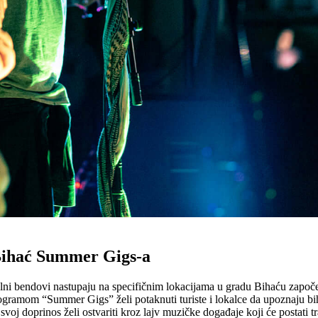
Bihać Summer Gigs-a
alni bendovi nastupaju na specifičnim lokacijama u gradu Bihaću započe
ogramom “Summer Gigs” želi potaknuti turiste i lokalce da upoznaju b
svoj doprinos želi ostvariti kroz lajv muzičke događaje koji će postati 