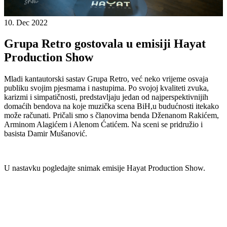
10. Dec 2022
Grupa Retro gostovala u emisiji Hayat
Production Show
Mladi kantautorski sastav Grupa Retro, već neko vrijeme osvaja
publiku svojim pjesmama i nastupima. Po svojoj kvaliteti zvuka,
karizmi i simpatičnosti, predstavljaju jedan od najperspektivnijih
domaćih bendova na koje muzička scena BiH,u budućnosti itekako
može računati. Pričali smo s članovima benda Dženanom Rakićem,
Arminom Alagićem i Alenom Ćatićem. Na sceni se pridružio i
basista Damir Mušanović.
U nastavku pogledajte snimak emisije Hayat Production Show.