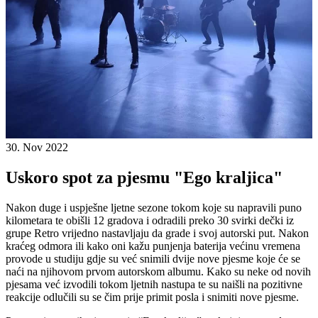
30. Nov 2022
Uskoro spot za pjesmu "Ego kraljica"
Nakon duge i uspješne ljetne sezone tokom koje su napravili puno
kilometara te obišli 12 gradova i odradili preko 30 svirki dečki iz
grupe Retro vrijedno nastavljaju da grade i svoj autorski put. Nakon
kraćeg odmora ili kako oni kažu punjenja baterija većinu vremena
provode u studiju gdje su već snimili dvije nove pjesme koje će se
naći na njihovom prvom autorskom albumu. Kako su neke od novih
pjesama već izvodili tokom ljetnih nastupa te su naišli na pozitivne
reakcije odlučili su se čim prije primit posla i snimiti nove pjesme.