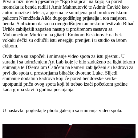
Prva u nizu novih pjesama je “Ego kraljica” na kojoj su pored
momaka iz benda radili i Amir Mahmutović te Admir Čavkić kao
autori muzike i teksta, a pjesma je snimljena pod producentskom
palicom Nemdžada Alića dugogodišnjeg prijatelja i ton majstora
benda. S obzirom da su na ovogodišnjem autorskom festivalu Bihać
Urliče zabilježili zapažen nastup u proširenom sastavu sa
Muhamedom Murićem na gitari i Eminom Keskinović na bek
vokalu dečki su odlučili istu energiju prenijeti i u studio sa istom
ekipom.
Ovih dana su započeli i snimanje video spota za istu pjesmu. U
suradnji sa udruženjem Art Lab koje je bilo zaduženo za light tokom
snimanja te Džemalom Ćatićem na kameri zabilježeni su kadrovi za
prvi dio spota u prostorijama bihaćke dvorane Luke. Slijedi
snimanje dodatnih kadrova koji će pored bendovske svirke
upotpuniti priču ovog spota koji bi trebao izaći početkom godine
kada grupa slavi 5 godina postojanja.
U nastavku pogledajte photo galeriju sa snimanja video spota.