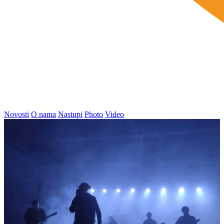
Novosti
O nama
Nastupi
Photo
Video