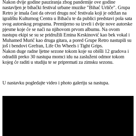
Nakon dvije godine pauziranja zbog pandemije ove godine
nastavljen je bihaćki festival urbane muzike "Bihać Urliče". Grupa
Retro je imala čast da otvori drugu noć festivala koji je održan na
igralištu Kulturnog Centra u Bihaću te da publici predstavi pola sata
svog autorskog programa. Premijerno su izveli i dvije nove autorske
pjesme koje će se naći na njihovom prvom albumu. Na ovom
nastupu ekipi se su se pridružili Emina Keskinović kao bek vokal i
Muhamed Murić kao druga gitara, a pored Grupe Retro nastupili su
još i bendovi Grefran, Life On Wheels i Tight Grips.
Nakon duge radne ljetne sezone tokom koje su obišli 12 gradova i
odradili preko 30 nastupa momci idu na zasluženi odmor tokom
kojeg će raditi u studiju te se pripremati za zimsku sezonu.
U nastavku pogledajte video i photo galeriju sa nastupa.