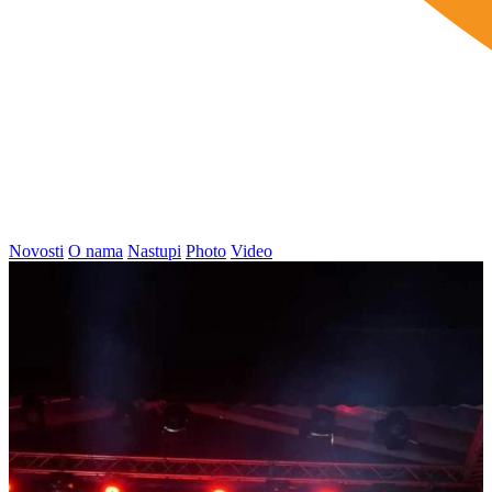
Novosti
O nama
Nastupi
Photo
Video